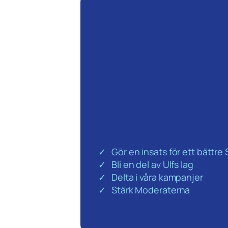
Gör en insats för ett bättre
Bli en del av Ulfs lag
Delta i våra kampanjer
Stärk Moderaterna