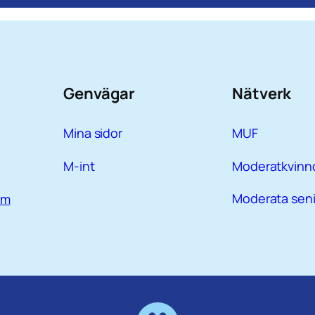
Genvägar
Nätverk
Mina sidor
MUF
M-int
Moderatkvinn
Moderata seni
em